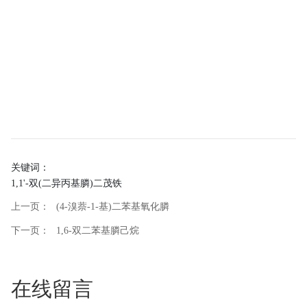
关键词：
1,1'-双(二异丙基膦)二茂铁
上一页：
(4-溴萘-1-基)二苯基氧化膦
下一页：
1,6-双二苯基膦己烷
在线留言