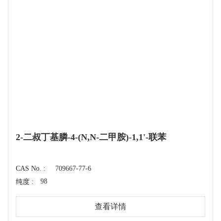
2-二叔丁基膦-4-(N,N-二甲胺)-1,1'-联苯
CAS No. :
709667-77-6
98
纯度 :
查看详情