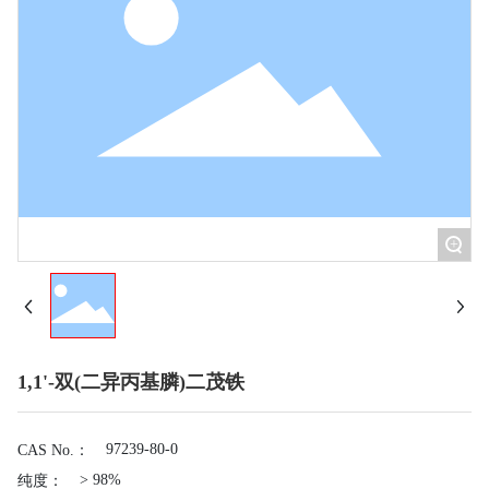
+
1,1'-双(二异丙基膦)二茂铁
97239-80-0
CAS No.：
> 98%
纯度：