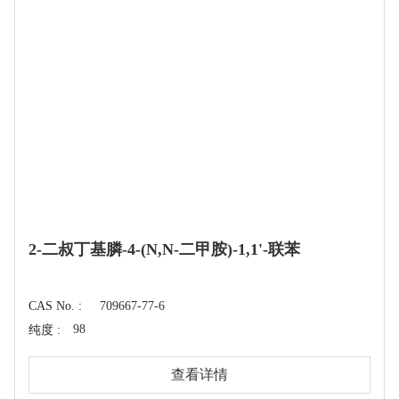
2-二叔丁基膦-4-(N,N-二甲胺)-1,1'-联苯
CAS No. :
709667-77-6
98
纯度 :
查看详情